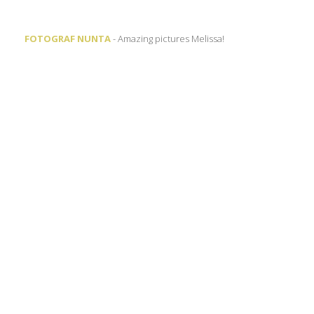
FOTOGRAF NUNTA
- Amazing pictures Melissa!